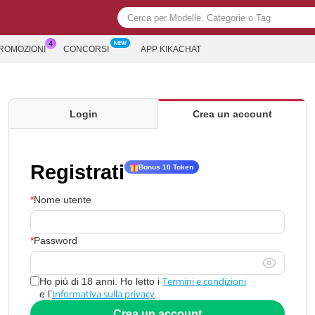
PROMOZIONI
CONCORSI
APP KIKACHAT
Login
Crea un account
Registrati
Bonus 10 Token
Nome utente
Password
Termini e condizioni
Ho più di 18 anni. Ho letto i
Informativa sulla privacy
e l’
.
Crea un account