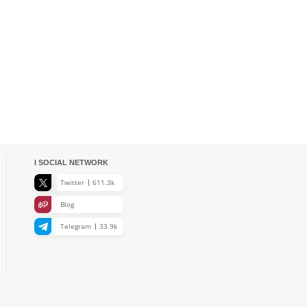
I SOCIAL NETWORK
Twitter
611.3k
Blog
Telegram
33.9k