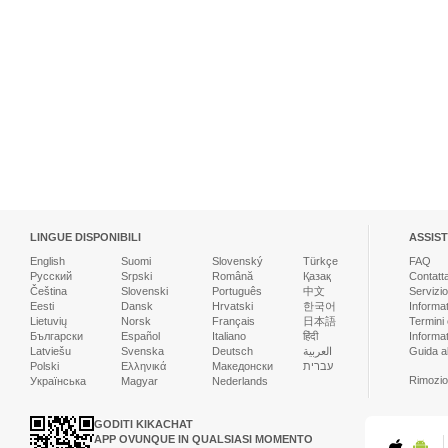
LINGUE DISPONIBILI
ASSIS
English
Suomi
Slovenský
Türkçe
FAQ
Русский
Srpski
Română
Қазақ
Contatt
Čeština
Slovenski
Português
中文
Servizio
Eesti
Dansk
Hrvatski
한국어
Informat
Lietuvių
Norsk
Français
日本語
Termini 
Български
Español
Italiano
हिंदी
Informat
Latviešu
Svenska
Deutsch
العربية
Guida al
Polski
Ελληνικά
Македонски
עברית
Rimozio
Українська
Magyar
Nederlands
GODITI KIKACHAT
APP OVUNQUE IN QUALSIASI MOMENTO