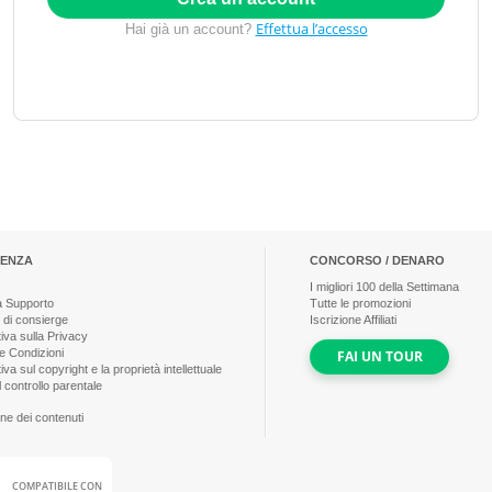
Effettua l’accesso
Hai già un account?
TENZA
CONCORSO / DENARO
I migliori
100
della Settimana
a Supporto
Tutte le promozioni
 di consierge
Iscrizione Affiliati
iva sulla Privacy
e Condizioni
FAI UN TOUR
iva sul copyright e la proprietà intellettuale
 controllo parentale
ne dei contenuti
COMPATIBILE CON